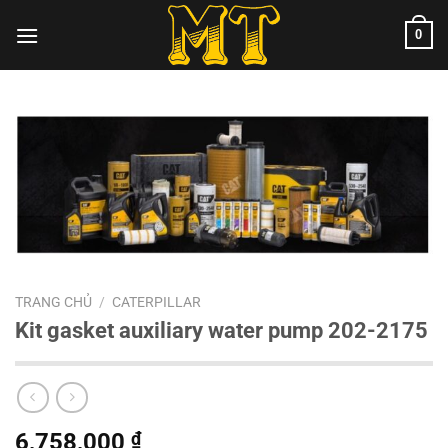
Chuyển
0
đến
nội
dung
TRANG CHỦ
/
CATERPILLAR
Kit gasket auxiliary water pump 202-2175
6,758,000
₫