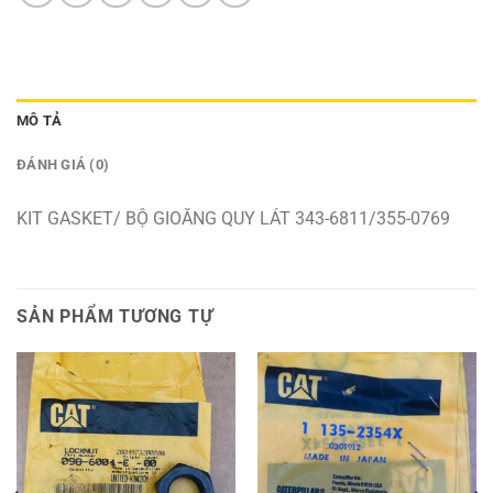
MÔ TẢ
ĐÁNH GIÁ (0)
KIT GASKET/ BỘ GIOĂNG QUY LÁT 343-6811/355-0769
SẢN PHẨM TƯƠNG TỰ