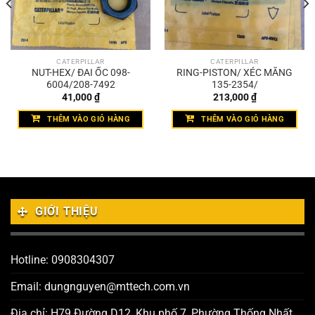
CATERPILLAR
CATERPILLAR
NUT-HEX/ ĐAI ỐC 098-
RING-PISTON/ XÉC MĂNG
6004/208-7492
135-2354/
41,000
₫
213,000
₫
THÊM VÀO GIỎ HÀNG
THÊM VÀO GIỎ HÀNG
GIỚI THIỆU
Hotline: 0908304307
Email: dungnguyen@mttech.com.vn
Địa chỉ: H79 Đường D12, Khu phố 7, Phường Thống Nhất,