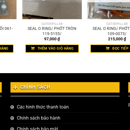
CATERPILLAR
CATERPILLAR
I 061-
SEAL O RING/ PHỚT TRÒN
SEAL O RING/ PHỚ
119-5155/
109-0073/
97,000
₫
215,000
₫
HÀNG
THÊM VÀO GIỎ HÀNG
ĐỌC TIẾP
CHÍNH SÁCH
Các hình thức thanh toán
Chính sách bảo hành
Chính sách bảo mật