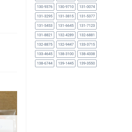
130-9376
130-9710
131-0074
131-3295
131-3815
131-5377
131-5453
131-6645
131-7123
131-8821
132-4289
132-6881
132-8875
132-9447
133-3715
133-4645
138-3100
138-4338
138-6744
139-1445
139-3550