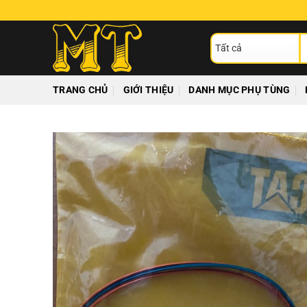
Chuyển
đến
T
nội
ki
dung
TRANG CHỦ
GIỚI THIỆU
DANH MỤC PHỤ TÙNG