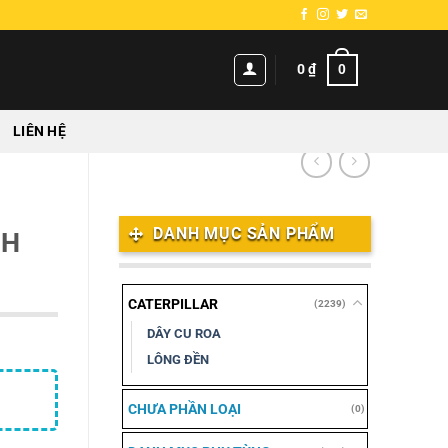
0
0
₫
LIÊN HỆ
DANH MỤC SẢN PHẨM
NH
CATERPILLAR
(2239)
DÂY CU ROA
LÔNG ĐỀN
CHƯA PHẦN LOẠI
(0)