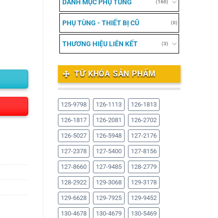
DANH MỤC PHỤ TÙNG
(160)
PHỤ TÙNG - THIẾT BỊ CŨ
(0)
THƯƠNG HIỆU LIÊN KẾT
(3)
TỪ KHÓA SẢN PHẨM
125-9798
126-1113
126-1813
126-1817
126-2081
126-2702
126-5027
126-5948
127-2176
127-2378
127-5400
127-8156
127-8660
127-9485
128-2779
128-2922
129-3068
129-3178
129-6628
129-7925
129-9452
130-4678
130-4679
130-5469