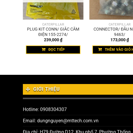
CATERPILLAR
CATERPILLAR
I 009-
PLUG KIT CONN/ GIẮC CẮM
CONNECTOR/ ĐẦU NỐ
ĐIỆN 155-2274/
9463/
239,000
₫
173,000
₫
HÀNG
ĐỌC TIẾP
THÊM VÀO GIỎ 
GIỚI THIỆU
Hotline: 0908304307
Email: dungnguyen@mttech.com.vn
Địa chỉ: H79 Đường D12, Khu phố 7, Phường Thống