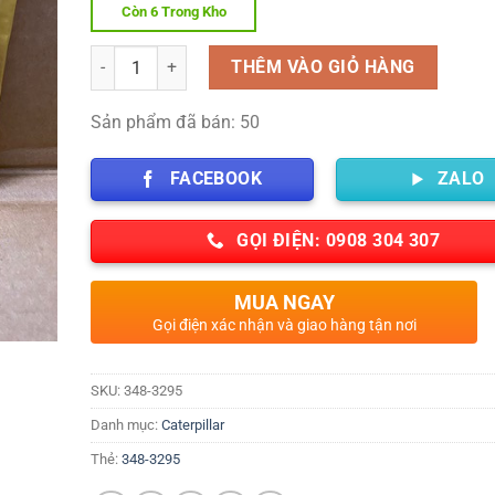
Còn 6 Trong Kho
Số lượng
THÊM VÀO GIỎ HÀNG
Sản phẩm đã bán: 50
FACEBOOK
ZALO
GỌI ĐIỆN: 0908 304 307
MUA NGAY
Gọi điện xác nhận và giao hàng tận nơi
SKU:
348-3295
Danh mục:
Caterpillar
Thẻ:
348-3295