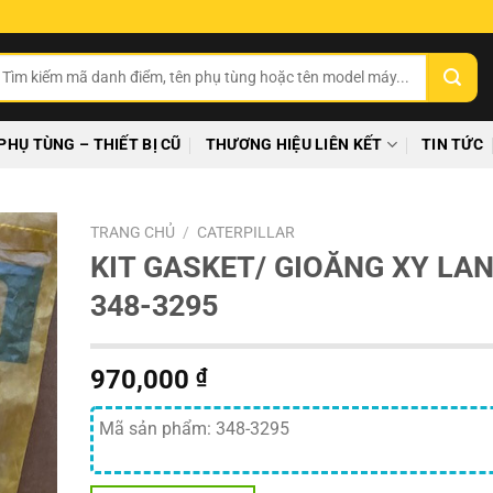
ìm
ếm:
PHỤ TÙNG – THIẾT BỊ CŨ
THƯƠNG HIỆU LIÊN KẾT
TIN TỨC
TRANG CHỦ
/
CATERPILLAR
KIT GASKET/ GIOĂNG XY LA
348-3295
970,000
₫
Mã sản phẩm: 348-3295