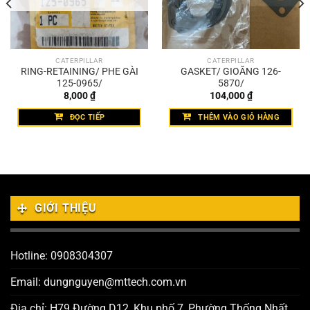
CATERPILLAR
CATERPILLAR
RING-RETAINING/ PHE GÀI
GASKET/ GIOĂNG 126-
125-0965/
5870/
8,000
₫
104,000
₫
ĐỌC TIẾP
THÊM VÀO GIỎ HÀNG
GIỚI THIỆU
Hotline: 0908304307
Email: dungnguyen@mttech.com.vn
Địa chỉ: H79 Đường D12, Khu phố 7, Phường Thống Nhất,