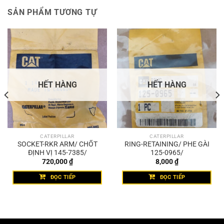
SẢN PHẨM TƯƠNG TỰ
HẾT HÀNG
HẾT HÀNG
CATERPILLAR
CATERPILLAR
SOCKET-RKR ARM/ CHỐT
RING-RETAINING/ PHE GÀI
ĐỊNH VỊ 145-7385/
125-0965/
720,000
₫
8,000
₫
ĐỌC TIẾP
ĐỌC TIẾP