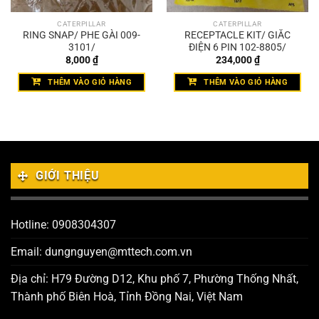
CATERPILLAR
CATERPILLAR
RING SNAP/ PHE GÀI 009-
RECEPTACLE KIT/ GIẮC
3101/
ĐIỆN 6 PIN 102-8805/
8,000
₫
234,000
₫
THÊM VÀO GIỎ HÀNG
THÊM VÀO GIỎ HÀNG
GIỚI THIỆU
Hotline: 0908304307
Email: dungnguyen@mttech.com.vn
Địa chỉ: H79 Đường D12, Khu phố 7, Phường Thống Nhất,
Thành phố Biên Hoà, Tỉnh Đồng Nai, Việt Nam