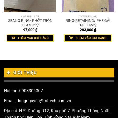
CATERPILLAR
CATERPILLAR
SEAL O RING/ PHỚT TRÒN
RING-RETAINING/ PHE GÀI
119-5155/
143-1452/
97,000
₫
283,000
₫
THÊM VÀO GIỎ HÀNG
THÊM VÀO GIỎ HÀNG
GIỚI THIỆU
Hotline: 0908304307
Email: dungnguyen@mttech.com.vn
Địa chỉ: H79 Đường D12, Khu phố 7, Phường Thống Nhất,
Thành phố Biên Hoà, Tỉnh Đồng Nai, Việt Nam