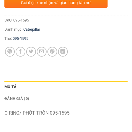
Gọi điện xác nhận và giao hàng tận nơi
SKU:
095-1595
Danh mục:
Caterpillar
Thẻ:
095-1595
MÔ TẢ
ĐÁNH GIÁ (0)
O RING/ PHỚT TRÒN 095-1595