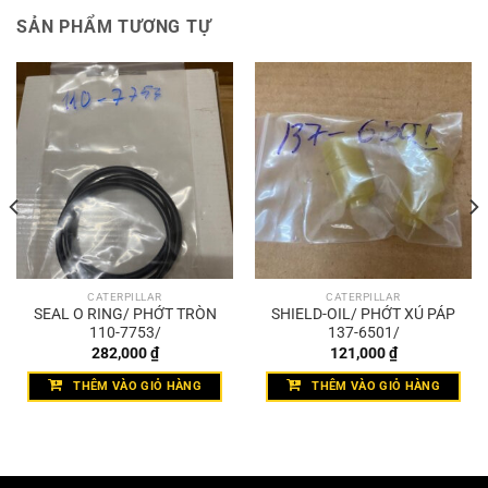
SẢN PHẨM TƯƠNG TỰ
CATERPILLAR
CATERPILLAR
SEAL O RING/ PHỚT TRÒN
SHIELD-OIL/ PHỚT XÚ PÁP
110-7753/
137-6501/
282,000
₫
121,000
₫
THÊM VÀO GIỎ HÀNG
THÊM VÀO GIỎ HÀNG