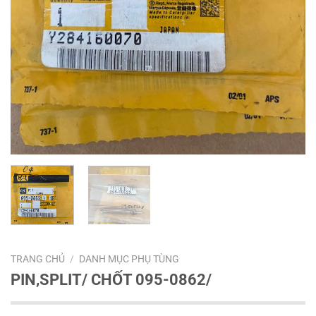
TRANG CHỦ
/
DANH MỤC PHỤ TÙNG
PIN,SPLIT/ CHỐT 095-0862/