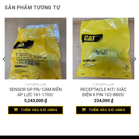
SẢN PHẨM TƯƠNG TỰ
CATERPILLAR
CATERPILLAR
SENSOR GP PR/ CẢM BIẾN
RECEPTACLE KIT/ GIẮC
ÁP LỰC 161-1703/
ĐIỆN 6 PIN 102-8805/
5,243,000
₫
234,000
₫
THÊM VÀO GIỎ HÀNG
THÊM VÀO GIỎ HÀNG