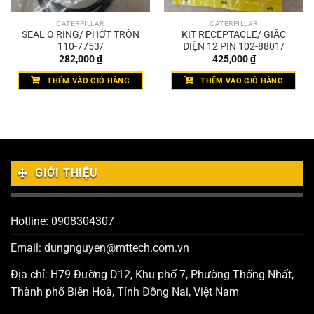
CATERPILLAR
CATERPILLAR
SEAL O RING/ PHỚT TRÒN
KIT RECEPTACLE/ GIẮC
110-7753/
ĐIỆN 12 PIN 102-8801/
282,000
₫
425,000
₫
THÊM VÀO GIỎ HÀNG
THÊM VÀO GIỎ HÀNG
GIỚI THIỆU
Hotline: 0908304307
Email: dungnguyen@mttech.com.vn
Địa chỉ: H79 Đường D12, Khu phố 7, Phường Thống Nhất,
Thành phố Biên Hoà, Tỉnh Đồng Nai, Việt Nam