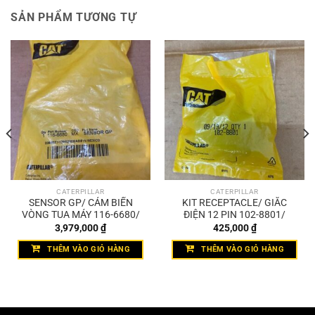
SẢN PHẨM TƯƠNG TỰ
CATERPILLAR
CATERPILLAR
SENSOR GP/ CẢM BIẾN
KIT RECEPTACLE/ GIẮC
VÒNG TUA MÁY 116-6680/
ĐIỆN 12 PIN 102-8801/
3,979,000
₫
425,000
₫
THÊM VÀO GIỎ HÀNG
THÊM VÀO GIỎ HÀNG