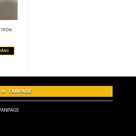
T TRÒN
HÀNG
FANPAGE
PANPAGE