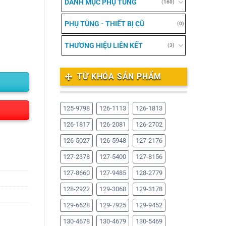
DANH MỤC PHỤ TÙNG
(160)
PHỤ TÙNG - THIẾT BỊ CŨ
(0)
THƯƠNG HIỆU LIÊN KẾT
(3)
TỪ KHÓA SẢN PHẨM
125-9798
126-1113
126-1813
126-1817
126-2081
126-2702
126-5027
126-5948
127-2176
127-2378
127-5400
127-8156
127-8660
127-9485
128-2779
128-2922
129-3068
129-3178
129-6628
129-7925
129-9452
130-4678
130-4679
130-5469