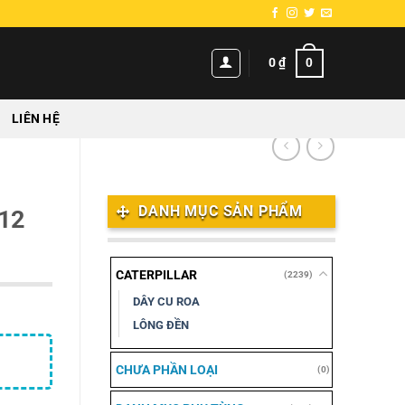
0
0
₫
LIÊN HỆ
DANH MỤC SẢN PHẨM
512
CATERPILLAR
(2239)
DÂY CU ROA
LÔNG ĐỀN
CHƯA PHẦN LOẠI
(0)