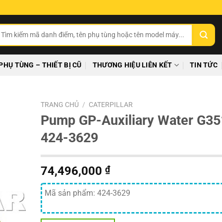
ìm
ếm:
PHỤ TÙNG – THIẾT BỊ CŨ
THƯƠNG HIỆU LIÊN KẾT
TIN TỨC
TRANG CHỦ
/
CATERPILLAR
Pump GP-Auxiliary Water G3
424-3629
74,496,000
₫
Mã sản phẩm: 424-3629