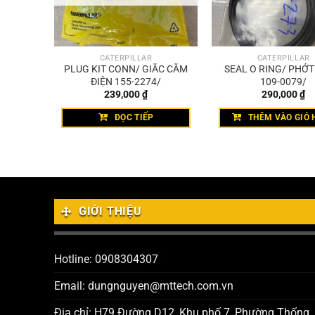
CATERPILLAR
CATERPILLAR
T TRÒN
PLUG KIT CONN/ GIẮC CẮM
SEAL O RING/ PHỚ
ĐIỆN 155-2274/
109-0079/
239,000
₫
290,000
₫
HÀNG
ĐỌC TIẾP
THÊM VÀO GIỎ 
GIỚI THIỆU
Hotline: 0908304307
Email: dungnguyen@mttech.com.vn
Địa chỉ: H79 Đường D12, Khu phố 7, Phường Thống