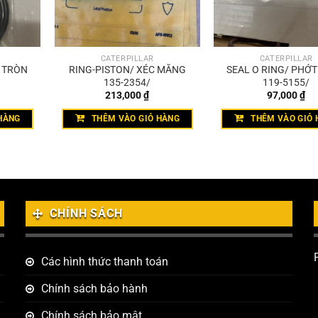
CATERPILLAR
CATERPILLAR
T TRÒN
RING-PISTON/ XÉC MĂNG
SEAL O RING/ PHỚ
135-2354/
119-5155/
213,000
₫
97,000
₫
HÀNG
THÊM VÀO GIỎ HÀNG
THÊM VÀO GIỎ 
CHÍNH SÁCH
Các hình thức thanh toán
Chính sách bảo hành
Chính sách bảo mật