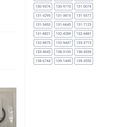
130-9376
130-9710
131-0074
131-3295
131-3815
131-5377
131-5453
131-6645
131-7123
131-8821
132-4289
132-6881
132-8875
132-9447
133-3715
133-4645
138-3100
138-4338
138-6744
139-1445
139-3550