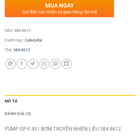
MUA NGAY
Gọi điện xác nhận và giao hàng tận nơi
SKU:
384-8612
Danh mục:
Caterpillar
Thẻ:
384-8612
MÔ TẢ
ĐÁNH GIÁ (0)
PUMP GP-F-XF/ BƠM TRUYỀN NHIÊN LIỆU 384-8612