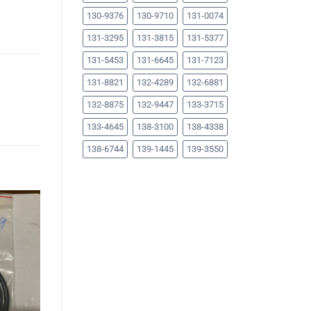
130-9376
130-9710
131-0074
131-3295
131-3815
131-5377
131-5453
131-6645
131-7123
131-8821
132-4289
132-6881
132-8875
132-9447
133-3715
133-4645
138-3100
138-4338
138-6744
139-1445
139-3550