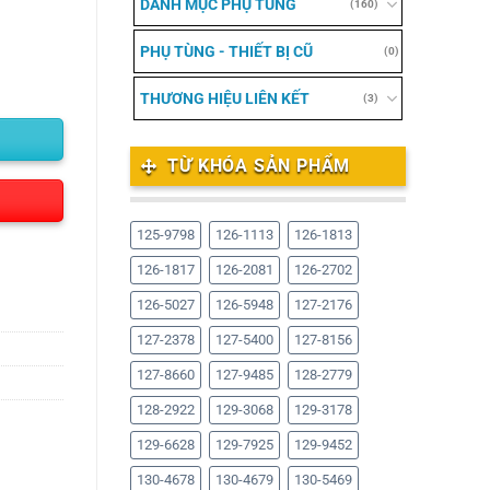
DANH MỤC PHỤ TÙNG
(160)
PHỤ TÙNG - THIẾT BỊ CŨ
(0)
THƯƠNG HIỆU LIÊN KẾT
(3)
TỪ KHÓA SẢN PHẨM
125-9798
126-1113
126-1813
126-1817
126-2081
126-2702
126-5027
126-5948
127-2176
127-2378
127-5400
127-8156
127-8660
127-9485
128-2779
128-2922
129-3068
129-3178
129-6628
129-7925
129-9452
130-4678
130-4679
130-5469