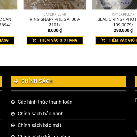
CATERPILLAR
CATERPILLAR
C CĂN
RING SNAP/ PHE GÀI 009-
SEAL O RING/ PHỚ
7694/
3101/
109-0079/
8,000
₫
290,000
₫
HÀNG
THÊM VÀO GIỎ HÀNG
THÊM VÀO GIỎ 
CHÍNH SÁCH
Các hình thức thanh toán
Chính sách bảo hành
Chính sách bảo mật
Chính sách đổi, trả hàng