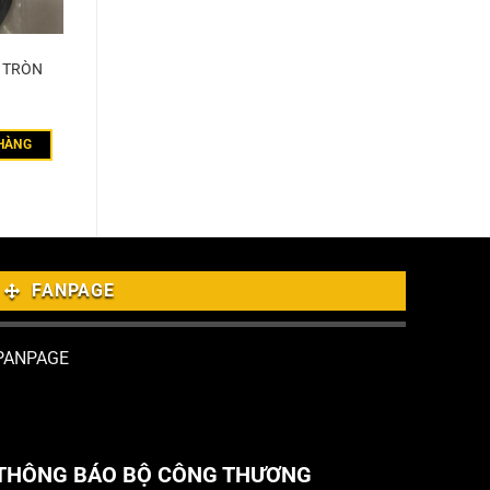
T TRÒN
HÀNG
FANPAGE
PANPAGE
THÔNG BÁO BỘ CÔNG THƯƠNG