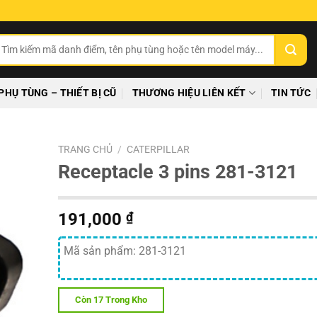
ìm
ếm:
PHỤ TÙNG – THIẾT BỊ CŨ
THƯƠNG HIỆU LIÊN KẾT
TIN TỨC
TRANG CHỦ
/
CATERPILLAR
Receptacle 3 pins 281-3121
191,000
₫
Mã sản phẩm: 281-3121
Còn 17 Trong Kho