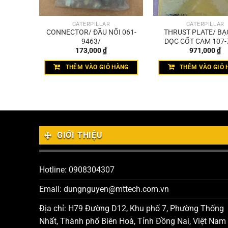
CATERPILLAR
CATERPILLAR
T TRÒN
CONNECTOR/ ĐẦU NỐI 061-
THRUST PLATE/ BẠ
9463/
DỌC CỐT CAM 107-
173,000
₫
971,000
₫
THÊM VÀO GIỎ HÀNG
THÊM VÀO GIỎ 
GIỚI THIỆU
Hotline: 0908304307
Email: dungnguyen@mttech.com.vn
Địa chỉ: H79 Đường D12, Khu phố 7, Phường Thống
Nhất, Thành phố Biên Hoà, Tỉnh Đồng Nai, Việt Nam