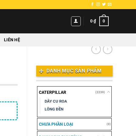
0
0
₫
LIÊN HỆ
DANH MỤC SẢN PHẨM
CATERPILLAR
(2239)
DÂY CU ROA
LÔNG ĐỀN
CHƯA PHẦN LOẠI
(0)