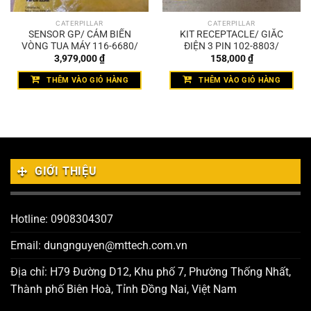
CATERPILLAR
CATERPILLAR
SENSOR GP/ CẢM BIẾN
KIT RECEPTACLE/ GIẮC
VÒNG TUA MÁY 116-6680/
ĐIỆN 3 PIN 102-8803/
3,979,000
₫
158,000
₫
THÊM VÀO GIỎ HÀNG
THÊM VÀO GIỎ HÀNG
GIỚI THIỆU
Hotline: 0908304307
Email: dungnguyen@mttech.com.vn
Địa chỉ: H79 Đường D12, Khu phố 7, Phường Thống Nhất,
Thành phố Biên Hoà, Tỉnh Đồng Nai, Việt Nam