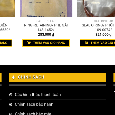
CATERPILLAR
CATERPILLAR
BIẾN
RING-RETAINING/ PHE GÀI
SEAL O RING/ PHỚ
-6680/
143-1452/
109-0074/
283,000
₫
321,000
₫
HÀNG
THÊM VÀO GIỎ HÀNG
THÊM VÀO GIỎ 
CHÍNH SÁCH
Các hình thức thanh toán
Chính sách bảo hành
Chính sách bảo mật