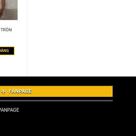
T TRÒN
HÀNG
FANPAGE
PANPAGE