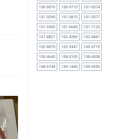
130-9376
130-9710
131-0074
131-3295
131-3815
131-5377
131-5453
131-6645
131-7123
131-8821
132-4289
132-6881
132-8875
132-9447
133-3715
133-4645
138-3100
138-4338
138-6744
139-1445
139-3550