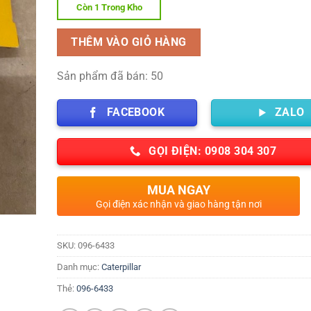
Còn 1 Trong Kho
THÊM VÀO GIỎ HÀNG
Sản phẩm đã bán: 50
FACEBOOK
ZALO
GỌI ĐIỆN: 0908 304 307
MUA NGAY
Gọi điện xác nhận và giao hàng tận nơi
SKU:
096-6433
Danh mục:
Caterpillar
Thẻ:
096-6433