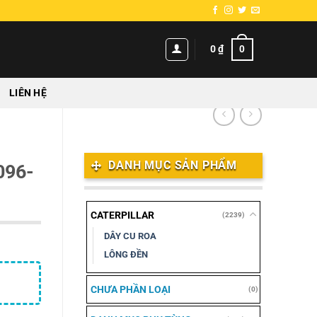
0
0
₫
LIÊN HỆ
DANH MỤC SẢN PHẨM
096-
CATERPILLAR
(2239)
DÂY CU ROA
LÔNG ĐỀN
CHƯA PHẦN LOẠI
(0)