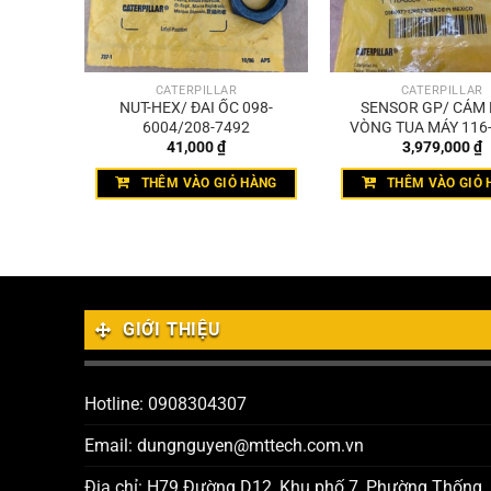
CATERPILLAR
CATERPILLAR
 CHỐT
NUT-HEX/ ĐAI ỐC 098-
SENSOR GP/ CẢM 
85/
6004/208-7492
VÒNG TUA MÁY 116
41,000
₫
3,979,000
₫
THÊM VÀO GIỎ HÀNG
THÊM VÀO GIỎ 
GIỚI THIỆU
Hotline: 0908304307
Email: dungnguyen@mttech.com.vn
Địa chỉ: H79 Đường D12, Khu phố 7, Phường Thống