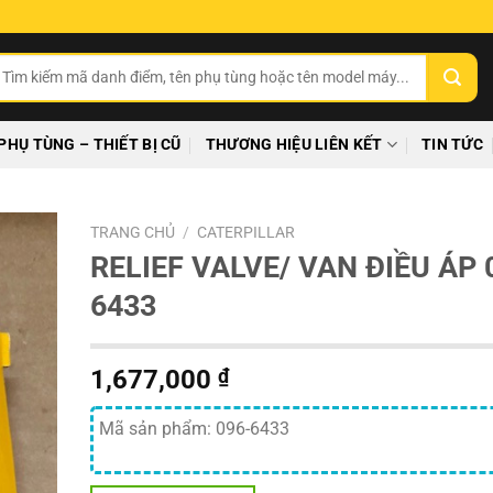
ìm
ếm:
PHỤ TÙNG – THIẾT BỊ CŨ
THƯƠNG HIỆU LIÊN KẾT
TIN TỨC
TRANG CHỦ
/
CATERPILLAR
RELIEF VALVE/ VAN ĐIỀU ÁP 
6433
1,677,000
₫
Mã sản phẩm: 096-6433