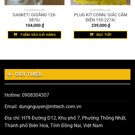
CATERPILLAR
CATERPILLAR
GASKET/ GIOĂNG 126-
PLUG KIT CONN/ GIẮC CẮM
5870/
ĐIỆN 155-2274/
104,000
₫
239,000
₫
THÊM VÀO GIỎ HÀNG
ĐỌC TIẾP
GIỚI THIỆU
Hotline: 0908304307
Email: dungnguyen@mttech.com.vn
Địa chỉ: H79 Đường D12, Khu phố 7, Phường Thống Nhất,
Thành phố Biên Hoà, Tỉnh Đồng Nai, Việt Nam