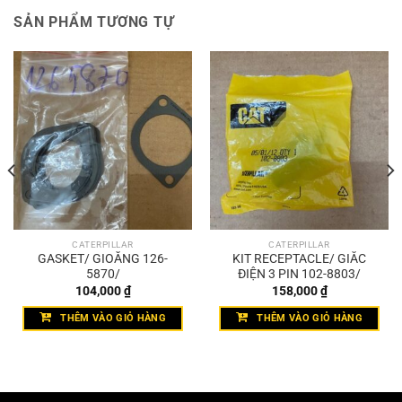
SẢN PHẨM TƯƠNG TỰ
CATERPILLAR
CATERPILLAR
GASKET/ GIOĂNG 126-
KIT RECEPTACLE/ GIẮC
5870/
ĐIỆN 3 PIN 102-8803/
104,000
₫
158,000
₫
THÊM VÀO GIỎ HÀNG
THÊM VÀO GIỎ HÀNG