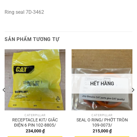
Ring seal 7D-3462
SẢN PHẨM TƯƠNG TỰ
HẾT HÀNG
CATERPILLAR
CATERPILLAR
RECEPTACLE KIT/ GIẮC
SEAL O RING/ PHỚT TRÒN
ĐIỆN 6 PIN 102-8805/
109-0073/
234,000
₫
215,000
₫