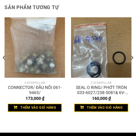
SẢN PHẨM TƯƠNG TỰ
CATERPILLAR
CATERPILLAR
CONNECTOR/ ĐẦU NỐI 061-
SEAL O RING/ PHỚT TRÒN
9463/
033-6027/238-5081& 6V-
4589
173,000
₫
160,000
₫
THÊM VÀO GIỎ HÀNG
THÊM VÀO GIỎ HÀNG