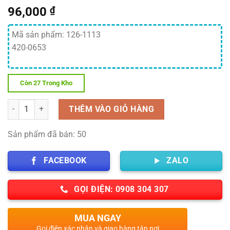
96,000
₫
Mã sản phẩm: 126-1113
420-0653
Còn 27 Trong Kho
Số lượng
THÊM VÀO GIỎ HÀNG
Sản phẩm đã bán: 50
FACEBOOK
ZALO
GỌI ĐIỆN: 0908 304 307
MUA NGAY
Gọi điện xác nhận và giao hàng tận nơi