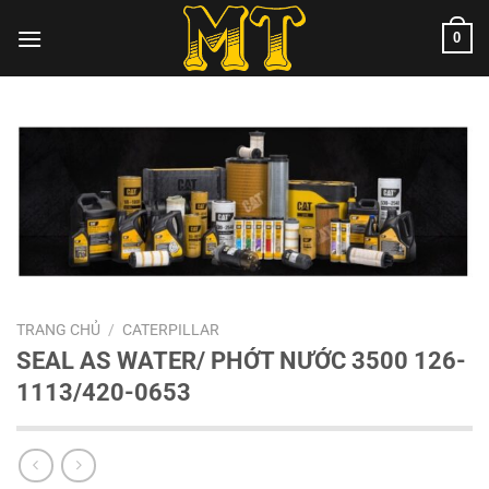
Chuyển
0
đến
nội
dung
TRANG CHỦ
/
CATERPILLAR
SEAL AS WATER/ PHỚT NƯỚC 3500 126-
1113/420-0653