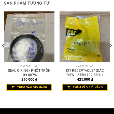
SẢN PHẨM TƯƠNG TỰ
CATERPILLAR
CATERPILLAR
SEAL O RING/ PHỚT TRÒN
KIT RECEPTACLE/ GIẮC
109-0079/
ĐIỆN 12 PIN 102-8801/
290,000
₫
425,000
₫
THÊM VÀO GIỎ HÀNG
THÊM VÀO GIỎ HÀNG