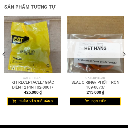
SẢN PHẨM TƯƠNG TỰ
HẾT HÀNG
CATERPILLAR
CATERPILLAR
KIT RECEPTACLE/ GIẮC
SEAL O RING/ PHỚT TRÒN
ĐIỆN 12 PIN 102-8801/
109-0073/
425,000
₫
215,000
₫
THÊM VÀO GIỎ HÀNG
ĐỌC TIẾP