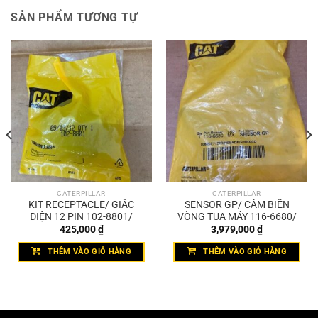
SẢN PHẨM TƯƠNG TỰ
CATERPILLAR
CATERPILLAR
KIT RECEPTACLE/ GIẮC
SENSOR GP/ CẢM BIẾN
ĐIỆN 12 PIN 102-8801/
VÒNG TUA MÁY 116-6680/
425,000
₫
3,979,000
₫
THÊM VÀO GIỎ HÀNG
THÊM VÀO GIỎ HÀNG