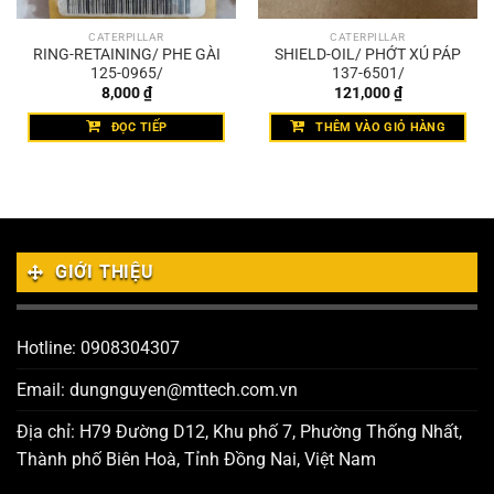
CATERPILLAR
CATERPILLAR
RING-RETAINING/ PHE GÀI
SHIELD-OIL/ PHỚT XÚ PÁP
125-0965/
137-6501/
8,000
₫
121,000
₫
ĐỌC TIẾP
THÊM VÀO GIỎ HÀNG
GIỚI THIỆU
Hotline: 0908304307
Email: dungnguyen@mttech.com.vn
Địa chỉ: H79 Đường D12, Khu phố 7, Phường Thống Nhất,
Thành phố Biên Hoà, Tỉnh Đồng Nai, Việt Nam