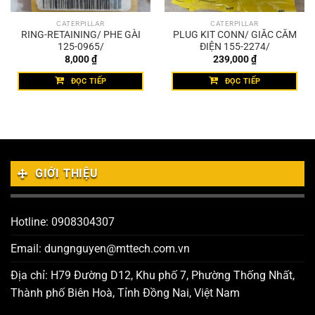
CATERPILLAR
CATERPILLAR
RING-RETAINING/ PHE GÀI
PLUG KIT CONN/ GIẮC CẮM
125-0965/
ĐIỆN 155-2274/
8,000
₫
239,000
₫
ĐỌC TIẾP
ĐỌC TIẾP
GIỚI THIỆU
Hotline: 0908304307
Email: dungnguyen@mttech.com.vn
Địa chỉ: H79 Đường D12, Khu phố 7, Phường Thống Nhất,
Thành phố Biên Hoà, Tỉnh Đồng Nai, Việt Nam