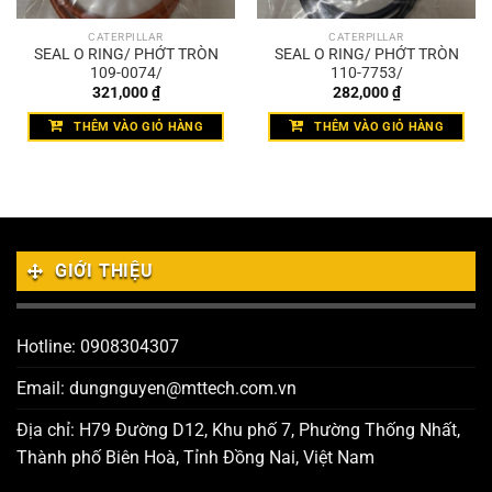
CATERPILLAR
CATERPILLAR
SEAL O RING/ PHỚT TRÒN
SEAL O RING/ PHỚT TRÒN
109-0074/
110-7753/
321,000
₫
282,000
₫
THÊM VÀO GIỎ HÀNG
THÊM VÀO GIỎ HÀNG
GIỚI THIỆU
Hotline: 0908304307
Email: dungnguyen@mttech.com.vn
Địa chỉ: H79 Đường D12, Khu phố 7, Phường Thống Nhất,
Thành phố Biên Hoà, Tỉnh Đồng Nai, Việt Nam