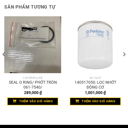
SẢN PHẨM TƯƠNG TỰ
CATERPILLAR
ẮC-QUY
SEAL O RING/ PHỚT TRÒN
140517050: LỌC NHỚT
061-7540/
ĐỘNG CƠ
289,000
₫
1,001,000
₫
THÊM VÀO GIỎ HÀNG
THÊM VÀO GIỎ HÀNG