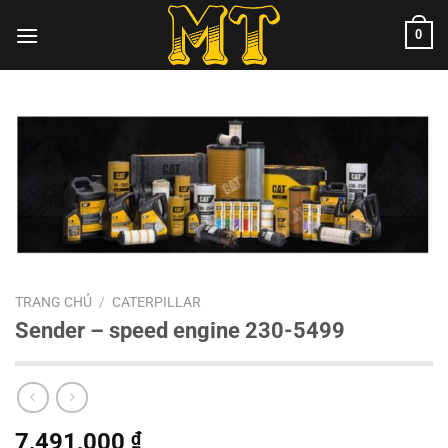
Chuyển
0
đến
nội
dung
TRANG CHỦ
/
CATERPILLAR
Sender – speed engine 230-5499
7,491,000
₫