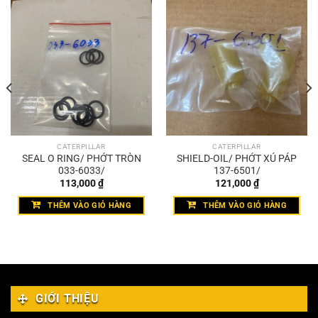
CATERPILLAR
CATERPILLAR
SEAL O RING/ PHỚT TRÒN
SHIELD-OIL/ PHỚT XÚ PÁP
033-6033/
137-6501/
113,000
₫
121,000
₫
THÊM VÀO GIỎ HÀNG
THÊM VÀO GIỎ HÀNG
GIỚI THIỆU