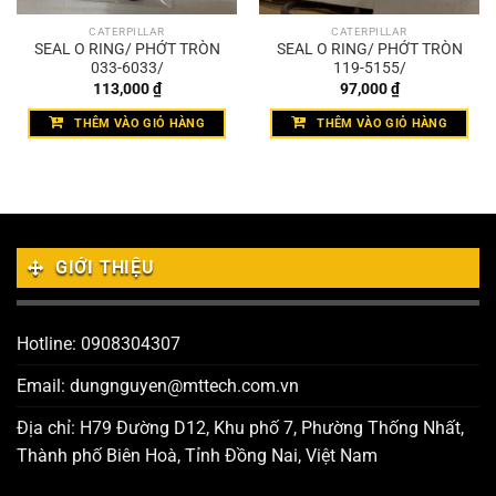
CATERPILLAR
CATERPILLAR
SEAL O RING/ PHỚT TRÒN
SEAL O RING/ PHỚT TRÒN
033-6033/
119-5155/
113,000
₫
97,000
₫
THÊM VÀO GIỎ HÀNG
THÊM VÀO GIỎ HÀNG
GIỚI THIỆU
Hotline: 0908304307
Email: dungnguyen@mttech.com.vn
Địa chỉ: H79 Đường D12, Khu phố 7, Phường Thống Nhất,
Thành phố Biên Hoà, Tỉnh Đồng Nai, Việt Nam