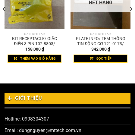
HẾT HÀNG
CATERPILLAR
CATERPILLAR
KIT RECEPTACLE/ GIẮC
PLATE INFO/ TEM THÔNG
ĐIỆN 3 PIN 102-8803/
TIN ĐỘNG CƠ 121-0173/
158,000
₫
342,000
₫
THÊM VÀO GIỎ HÀNG
ĐỌC TIẾP
GIỚI THIỆU
Hotline: 0908304307
Email: dungnguyen@mttech.com.vn