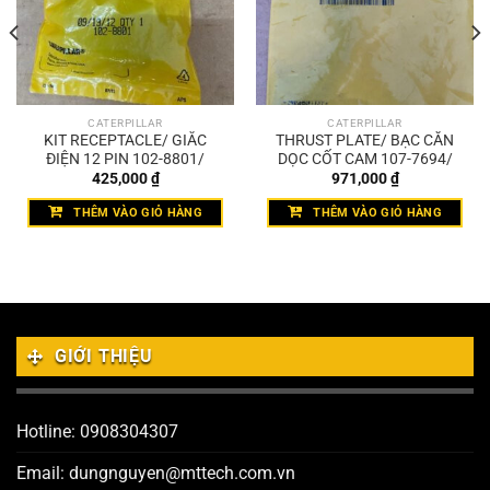
CATERPILLAR
CATERPILLAR
KIT RECEPTACLE/ GIẮC
THRUST PLATE/ BẠC CĂN
ĐIỆN 12 PIN 102-8801/
DỌC CỐT CAM 107-7694/
425,000
₫
971,000
₫
THÊM VÀO GIỎ HÀNG
THÊM VÀO GIỎ HÀNG
GIỚI THIỆU
Hotline: 0908304307
Email: dungnguyen@mttech.com.vn