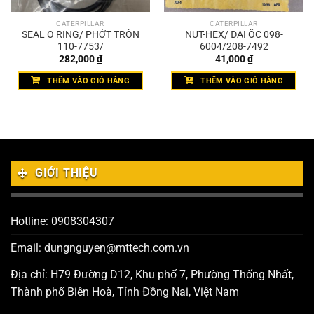
CATERPILLAR
CATERPILLAR
SEAL O RING/ PHỚT TRÒN
NUT-HEX/ ĐAI ỐC 098-
110-7753/
6004/208-7492
282,000
₫
41,000
₫
THÊM VÀO GIỎ HÀNG
THÊM VÀO GIỎ HÀNG
GIỚI THIỆU
Hotline: 0908304307
Email: dungnguyen@mttech.com.vn
Địa chỉ: H79 Đường D12, Khu phố 7, Phường Thống Nhất,
Thành phố Biên Hoà, Tỉnh Đồng Nai, Việt Nam