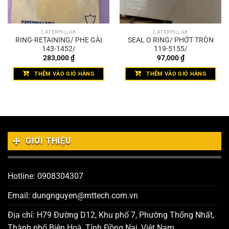
CATERPILLAR
CATERPILLAR
RING-RETAINING/ PHE GÀI
SEAL O RING/ PHỚT TRÒN
143-1452/
119-5155/
283,000
₫
97,000
₫
THÊM VÀO GIỎ HÀNG
THÊM VÀO GIỎ HÀNG
GIỚI THIỆU
Hotline: 0908304307
Email: dungnguyen@mttech.com.vn
Địa chỉ: H79 Đường D12, Khu phố 7, Phường Thống Nhất,
Thành phố Biên Hoà, Tỉnh Đồng Nai, Việt Nam