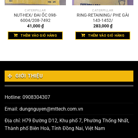
CATERPILLAR
CATERPILLAR
NUT-HEX/ ĐAI ỐC 098-
RING-RETAINING/ PHE GÀI
6004/208-7492
143-1452/
41,000
₫
283,000
₫
THÊM VÀO GIỎ HÀNG
THÊM VÀO GIỎ HÀNG
GIỚI THIỆU
Hotline: 0908304307
Email: dungnguyen@mttech.com.vn
Địa chỉ: H79 Đường D12, Khu phố 7, Phường Thống Nhất,
Thành phố Biên Hoà, Tỉnh Đồng Nai, Việt Nam