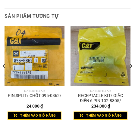
SẢN PHẨM TƯƠNG TỰ
CATERPILLAR
CATERPILLAR
PIN,SPLIT/ CHỐT 095-0862/
RECEPTACLE KIT/ GIẮC
ĐIỆN 6 PIN 102-8805/
24,000
₫
234,000
₫
THÊM VÀO GIỎ HÀNG
THÊM VÀO GIỎ HÀNG