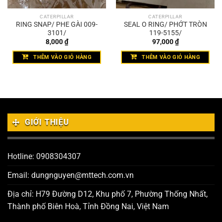
CATERPILLAR
CATERPILLAR
RING SNAP/ PHE GÀI 009-
SEAL O RING/ PHỚT TRÒN
3101/
119-5155/
8,000
₫
97,000
₫
THÊM VÀO GIỎ HÀNG
THÊM VÀO GIỎ HÀNG
GIỚI THIỆU
Hotline: 0908304307
Email: dungnguyen@mttech.com.vn
Địa chỉ: H79 Đường D12, Khu phố 7, Phường Thống Nhất,
Thành phố Biên Hoà, Tỉnh Đồng Nai, Việt Nam