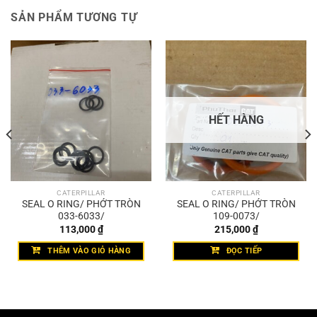
SẢN PHẨM TƯƠNG TỰ
HẾT HÀNG
CATERPILLAR
CATERPILLAR
SEAL O RING/ PHỚT TRÒN
SEAL O RING/ PHỚT TRÒN
033-6033/
109-0073/
113,000
₫
215,000
₫
THÊM VÀO GIỎ HÀNG
ĐỌC TIẾP