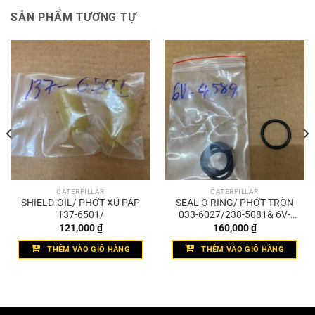
SẢN PHẨM TƯƠNG TỰ
CATERPILLAR
CATERPILLAR
SHIELD-OIL/ PHỚT XÚ PÁP
SEAL O RING/ PHỚT TRÒN
137-6501/
033-6027/238-5081& 6V-
4589
121,000
₫
160,000
₫
THÊM VÀO GIỎ HÀNG
THÊM VÀO GIỎ HÀNG