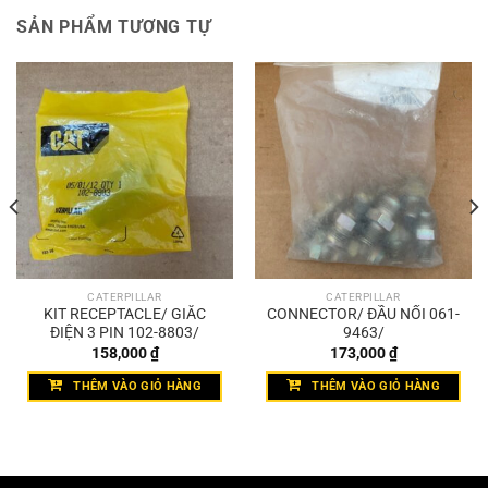
SẢN PHẨM TƯƠNG TỰ
CATERPILLAR
CATERPILLAR
KIT RECEPTACLE/ GIẮC
CONNECTOR/ ĐẦU NỐI 061-
ĐIỆN 3 PIN 102-8803/
9463/
158,000
₫
173,000
₫
THÊM VÀO GIỎ HÀNG
THÊM VÀO GIỎ HÀNG