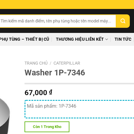
ìm
ếm:
PHỤ TÙNG – THIẾT BỊ CŨ
THƯƠNG HIỆU LIÊN KẾT
TIN TỨC
TRANG CHỦ
/
CATERPILLAR
Washer 1P-7346
67,000
₫
Mã sản phẩm: 1P-7346
Còn 1 Trong Kho