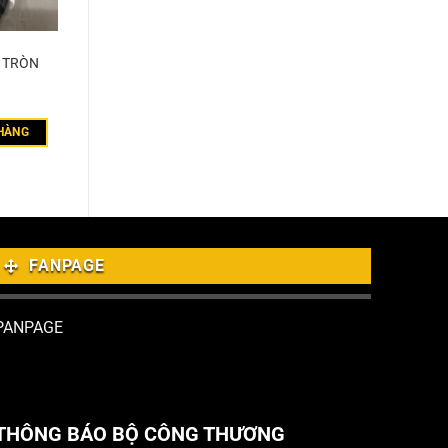
T TRÒN
HÀNG
FANPAGE
PANPAGE
THÔNG BÁO BỘ CÔNG THƯƠNG