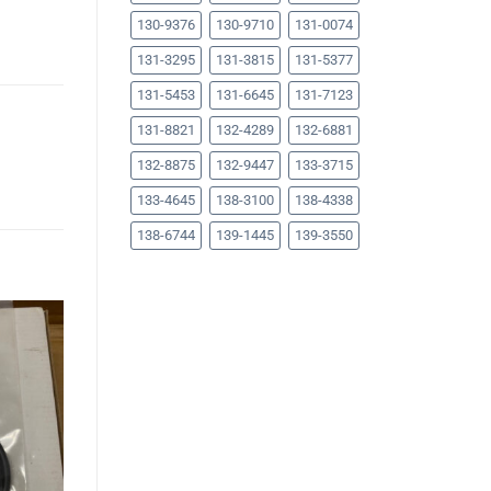
130-9376
130-9710
131-0074
131-3295
131-3815
131-5377
131-5453
131-6645
131-7123
131-8821
132-4289
132-6881
132-8875
132-9447
133-3715
133-4645
138-3100
138-4338
138-6744
139-1445
139-3550