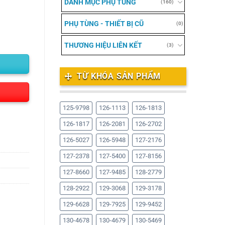
DANH MỤC PHỤ TÙNG
(160)
PHỤ TÙNG - THIẾT BỊ CŨ
(0)
THƯƠNG HIỆU LIÊN KẾT
(3)
TỪ KHÓA SẢN PHẨM
125-9798
126-1113
126-1813
126-1817
126-2081
126-2702
126-5027
126-5948
127-2176
127-2378
127-5400
127-8156
127-8660
127-9485
128-2779
128-2922
129-3068
129-3178
129-6628
129-7925
129-9452
130-4678
130-4679
130-5469