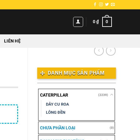
0
0
₫
LIÊN HỆ
DANH MỤC SẢN PHẨM
CATERPILLAR
(2239)
DÂY CU ROA
LÔNG ĐỀN
CHƯA PHẦN LOẠI
(0)