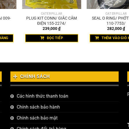
CATERPILLAR
CATERPILLAR
I 009-
PLUG KIT CONN/ GIẮC CẮM
SEAL O RING/ PHỚ
ĐIỆN 155-2274/
110-7753/
239,000
₫
282,000
₫
HÀNG
ĐỌC TIẾP
THÊM VÀO GIỎ 
CHÍNH SÁCH
Các hình thức thanh toán
Chính sách bảo hành
Chính sách bảo mật
Chính sách đổi, trả hàng