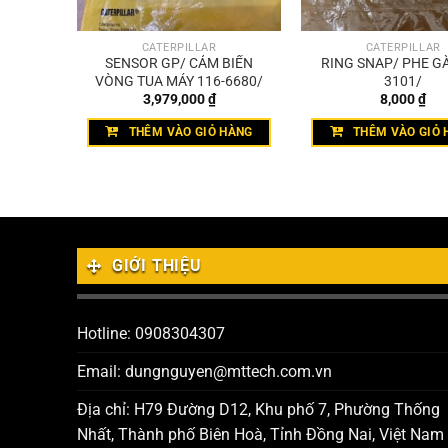
CATERPILLAR
CATERPILLAR
T TRÒN
SENSOR GP/ CẢM BIẾN
RING SNAP/ PHE GÀ
VÒNG TUA MÁY 116-6680/
3101/
3,979,000
₫
8,000
₫
HÀNG
THÊM VÀO GIỎ HÀNG
THÊM VÀO GIỎ 
GIỚI THIỆU
Hotline: 0908304307
Email: dungnguyen@mttech.com.vn
Địa chỉ: H79 Đường D12, Khu phố 7, Phường Thống
Nhất, Thành phố Biên Hoà, Tỉnh Đồng Nai, Việt Nam