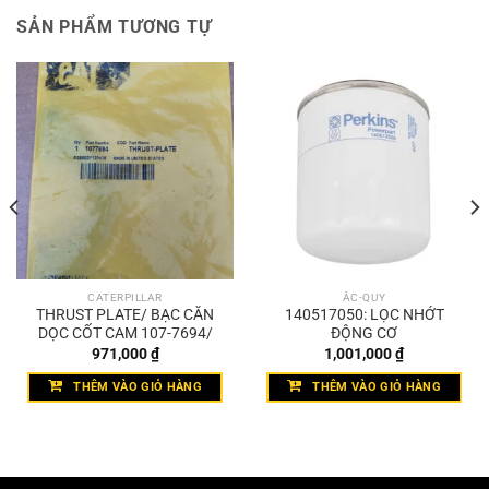
SẢN PHẨM TƯƠNG TỰ
CATERPILLAR
ẮC-QUY
THRUST PLATE/ BẠC CĂN
140517050: LỌC NHỚT
DỌC CỐT CAM 107-7694/
ĐỘNG CƠ
971,000
₫
1,001,000
₫
THÊM VÀO GIỎ HÀNG
THÊM VÀO GIỎ HÀNG