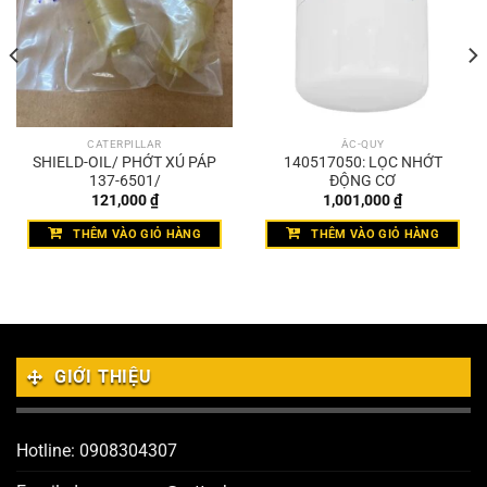
CATERPILLAR
ẮC-QUY
SHIELD-OIL/ PHỚT XÚ PÁP
140517050: LỌC NHỚT
137-6501/
ĐỘNG CƠ
121,000
₫
1,001,000
₫
THÊM VÀO GIỎ HÀNG
THÊM VÀO GIỎ HÀNG
GIỚI THIỆU
Hotline: 0908304307