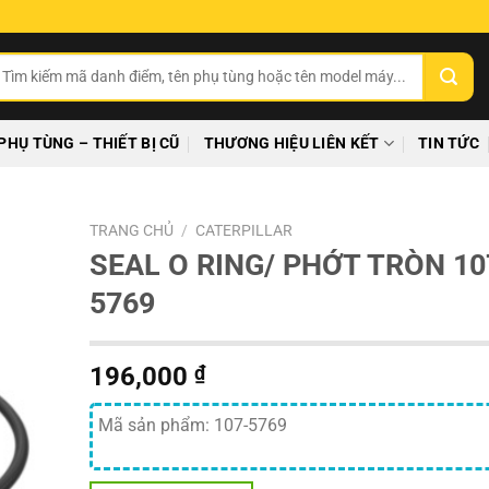
ìm
ếm:
PHỤ TÙNG – THIẾT BỊ CŨ
THƯƠNG HIỆU LIÊN KẾT
TIN TỨC
TRANG CHỦ
/
CATERPILLAR
SEAL O RING/ PHỚT TRÒN 10
5769
196,000
₫
Mã sản phẩm: 107-5769