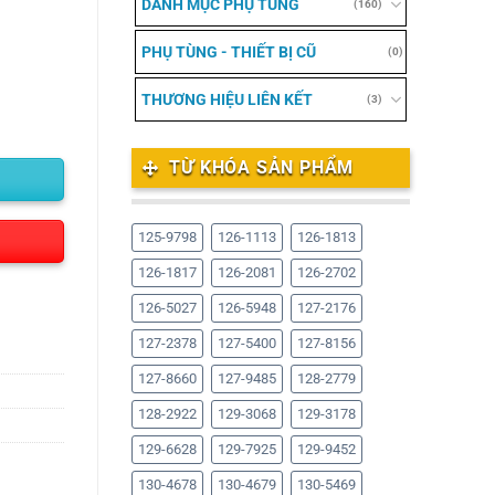
DANH MỤC PHỤ TÙNG
(160)
PHỤ TÙNG - THIẾT BỊ CŨ
(0)
THƯƠNG HIỆU LIÊN KẾT
(3)
TỪ KHÓA SẢN PHẨM
125-9798
126-1113
126-1813
126-1817
126-2081
126-2702
126-5027
126-5948
127-2176
127-2378
127-5400
127-8156
127-8660
127-9485
128-2779
128-2922
129-3068
129-3178
129-6628
129-7925
129-9452
130-4678
130-4679
130-5469