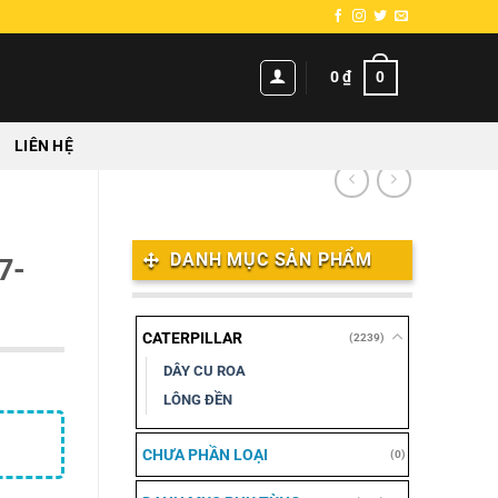
0
0
₫
LIÊN HỆ
DANH MỤC SẢN PHẨM
7-
CATERPILLAR
(2239)
DÂY CU ROA
LÔNG ĐỀN
CHƯA PHẦN LOẠI
(0)