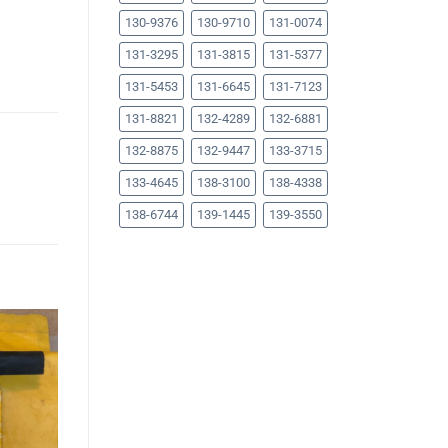
130-9376
130-9710
131-0074
131-3295
131-3815
131-5377
131-5453
131-6645
131-7123
131-8821
132-4289
132-6881
132-8875
132-9447
133-3715
133-4645
138-3100
138-4338
138-6744
139-1445
139-3550