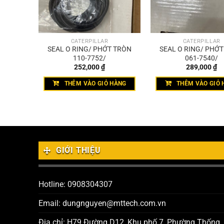
CATERPILLAR
CATERPILLAR
C CĂN
SEAL O RING/ PHỚT TRÒN
SEAL O RING/ PHỚ
7694/
110-7752/
061-7540/
252,000
₫
289,000
₫
HÀNG
THÊM VÀO GIỎ HÀNG
THÊM VÀO GIỎ 
GIỚI THIỆU
Hotline: 0908304307
Email: dungnguyen@mttech.com.vn
Địa chỉ: H79 Đường D12, Khu phố 7, Phường Thống