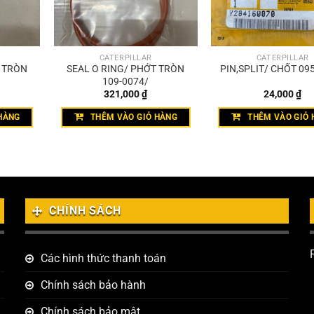
CATERPILLAR
CATERPILLAR
T TRÒN
SEAL O RING/ PHỚT TRÒN
PIN,SPLIT/ CHỐT 09
109-0074/
321,000
₫
24,000
₫
HÀNG
THÊM VÀO GIỎ HÀNG
THÊM VÀO GIỎ 
CHÍNH SÁCH
Các hình thức thanh toán
Chính sách bảo hành
Chính sách bảo mật