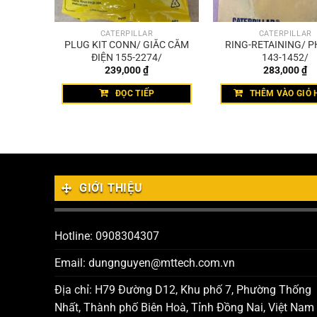
CATERPILLAR
CATERPILLAR
XÚ PÁP
PLUG KIT CONN/ GIẮC CẮM
RING-RETAINING/ P
ĐIỆN 155-2274/
143-1452/
239,000
₫
283,000
₫
HÀNG
ĐỌC TIẾP
THÊM VÀO GIỎ 
GIỚI THIỆU
Hotline: 0908304307
Email: dungnguyen@mttech.com.vn
Địa chỉ: H79 Đường D12, Khu phố 7, Phường Thống
Nhất, Thành phố Biên Hoà, Tỉnh Đồng Nai, Việt Nam