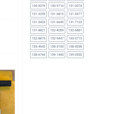
130-9376
130-9710
131-0074
131-3295
131-3815
131-5377
131-5453
131-6645
131-7123
131-8821
132-4289
132-6881
132-8875
132-9447
133-3715
133-4645
138-3100
138-4338
138-6744
139-1445
139-3550