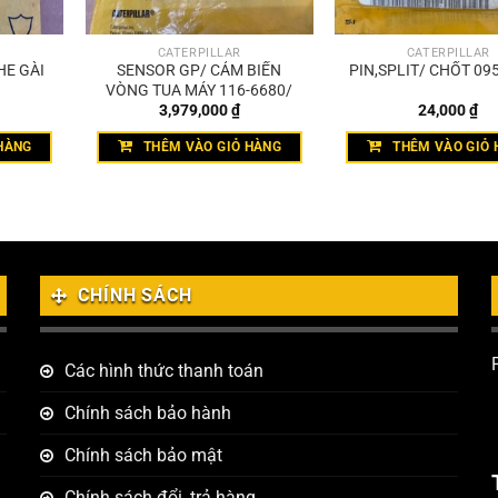
CATERPILLAR
CATERPILLAR
HE GÀI
SENSOR GP/ CẢM BIẾN
PIN,SPLIT/ CHỐT 09
VÒNG TUA MÁY 116-6680/
3,979,000
₫
24,000
₫
HÀNG
THÊM VÀO GIỎ HÀNG
THÊM VÀO GIỎ 
CHÍNH SÁCH
Các hình thức thanh toán
Chính sách bảo hành
Chính sách bảo mật
Chính sách đổi, trả hàng