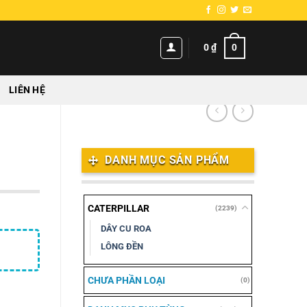
0
0
₫
LIÊN HỆ
DANH MỤC SẢN PHẨM
CATERPILLAR
(2239)
DÂY CU ROA
LÔNG ĐỀN
CHƯA PHẦN LOẠI
(0)