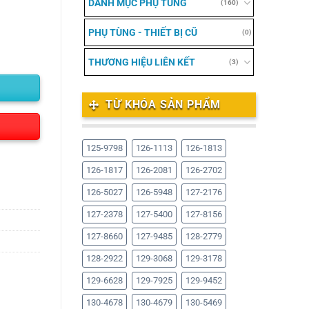
DANH MỤC PHỤ TÙNG
(160)
PHỤ TÙNG - THIẾT BỊ CŨ
(0)
THƯƠNG HIỆU LIÊN KẾT
(3)
TỪ KHÓA SẢN PHẨM
125-9798
126-1113
126-1813
126-1817
126-2081
126-2702
126-5027
126-5948
127-2176
127-2378
127-5400
127-8156
127-8660
127-9485
128-2779
128-2922
129-3068
129-3178
129-6628
129-7925
129-9452
130-4678
130-4679
130-5469