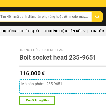
ìm
ếm:
PHỤ TÙNG – THIẾT BỊ CŨ
THƯƠNG HIỆU LIÊN KẾT
TIN TỨC
TRANG CHỦ
/
CATERPILLAR
Bolt socket head 235-9651
116,000
₫
Mã sản phẩm: 235-9651
Còn 5 Trong Kho