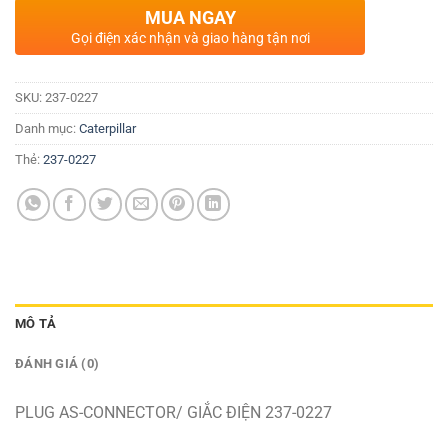
MUA NGAY
Gọi điện xác nhận và giao hàng tận nơi
SKU:
237-0227
Danh mục:
Caterpillar
Thẻ:
237-0227
MÔ TẢ
ĐÁNH GIÁ (0)
PLUG AS-CONNECTOR/ GIẮC ĐIỆN 237-0227