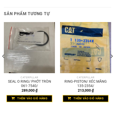
SẢN PHẨM TƯƠNG TỰ
CATERPILLAR
CATERPILLAR
SEAL O RING/ PHỚT TRÒN
RING-PISTON/ XÉC MĂNG
061-7540/
135-2354/
289,000
₫
213,000
₫
THÊM VÀO GIỎ HÀNG
THÊM VÀO GIỎ HÀNG