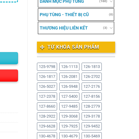
DANH MỤC PHỤ TÙNG
(160)
PHỤ TÙNG - THIẾT BỊ CŨ
(0)
THƯƠNG HIỆU LIÊN KẾT
(3)
TỪ KHÓA SẢN PHẨM
125-9798
126-1113
126-1813
126-1817
126-2081
126-2702
126-5027
126-5948
127-2176
127-2378
127-5400
127-8156
127-8660
127-9485
128-2779
128-2922
129-3068
129-3178
129-6628
129-7925
129-9452
130-4678
130-4679
130-5469