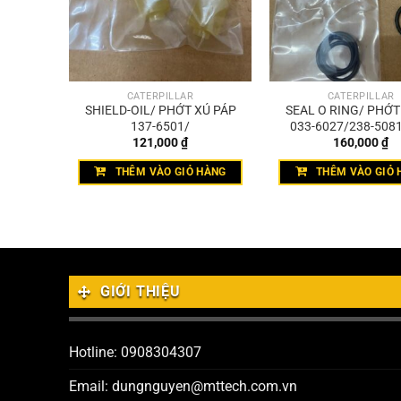
CATERPILLAR
CATERPILLAR
098-
SHIELD-OIL/ PHỚT XÚ PÁP
SEAL O RING/ PHỚ
2
137-6501/
033-6027/238-5081
121,000
₫
160,000
₫
4589
HÀNG
THÊM VÀO GIỎ HÀNG
THÊM VÀO GIỎ 
GIỚI THIỆU
Hotline: 0908304307
Email: dungnguyen@mttech.com.vn