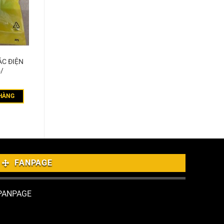
ẮC ĐIỆN
5/
HÀNG
FANPAGE
PANPAGE