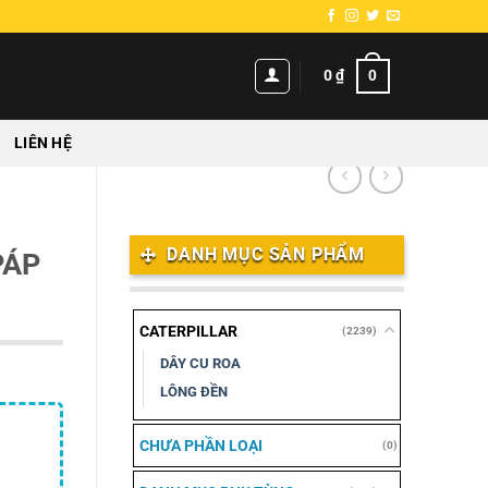
0
0
₫
LIÊN HỆ
DANH MỤC SẢN PHẨM
PÁP
CATERPILLAR
(2239)
DÂY CU ROA
LÔNG ĐỀN
CHƯA PHẦN LOẠI
(0)