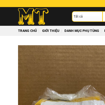
Chuyển
đến
T
nội
ki
dung
TRANG CHỦ
GIỚI THIỆU
DANH MỤC PHỤ TÙNG