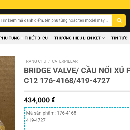
ìm
ếm:
PHỤ TÙNG – THIẾT BỊ CŨ
THƯƠNG HIỆU LIÊN KẾT
TIN TỨC
TRANG CHỦ
/
CATERPILLAR
BRIDGE VALVE/ CẦU NỐI XÚ 
C12 176-4168/419-4727
434,000
₫
Mã sản phẩm: 176-4168
419-4727