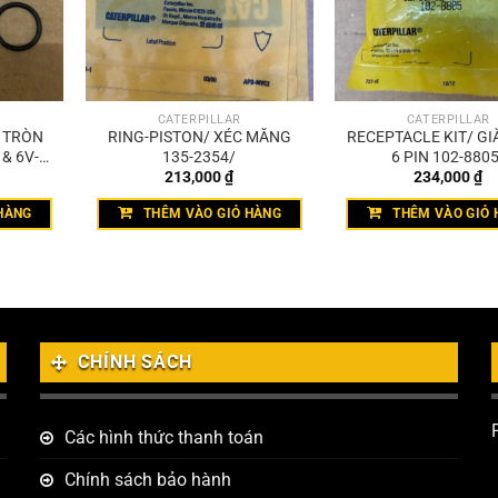
CATERPILLAR
CATERPILLAR
T TRÒN
RING-PISTON/ XÉC MĂNG
RECEPTACLE KIT/ GI
& 6V-
135-2354/
6 PIN 102-880
213,000
₫
234,000
₫
HÀNG
THÊM VÀO GIỎ HÀNG
THÊM VÀO GIỎ 
CHÍNH SÁCH
Các hình thức thanh toán
Chính sách bảo hành