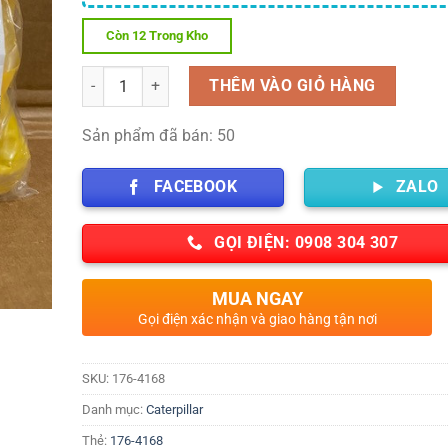
Còn 12 Trong Kho
Số lượng
THÊM VÀO GIỎ HÀNG
Sản phẩm đã bán: 50
FACEBOOK
ZALO
GỌI ĐIỆN: 0908 304 307
MUA NGAY
Gọi điện xác nhận và giao hàng tận nơi
SKU:
176-4168
Danh mục:
Caterpillar
Thẻ:
176-4168