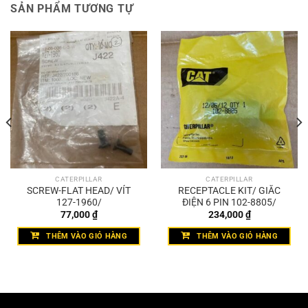
SẢN PHẨM TƯƠNG TỰ
CATERPILLAR
CATERPILLAR
SCREW-FLAT HEAD/ VÍT
RECEPTACLE KIT/ GIẮC
127-1960/
ĐIỆN 6 PIN 102-8805/
77,000
₫
234,000
₫
THÊM VÀO GIỎ HÀNG
THÊM VÀO GIỎ HÀNG