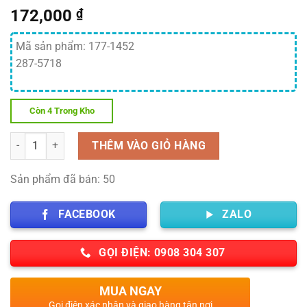
172,000
₫
Mã sản phẩm: 177-1452
287-5718
Còn 4 Trong Kho
Số lượng
THÊM VÀO GIỎ HÀNG
Sản phẩm đã bán: 50
FACEBOOK
ZALO
GỌI ĐIỆN: 0908 304 307
MUA NGAY
Gọi điện xác nhận và giao hàng tận nơi