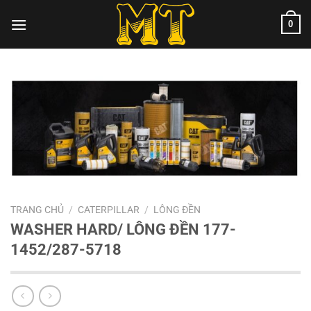
Chuyển
0
đến
nội
dung
TRANG CHỦ
/
CATERPILLAR
/
LÔNG ĐỀN
WASHER HARD/ LÔNG ĐỀN 177-
1452/287-5718