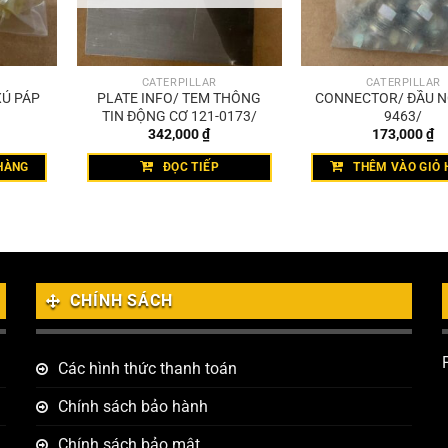
CATERPILLAR
CATERPILLAR
XÚ PÁP
PLATE INFO/ TEM THÔNG
CONNECTOR/ ĐẦU NỐ
TIN ĐỘNG CƠ 121-0173/
9463/
342,000
₫
173,000
₫
HÀNG
ĐỌC TIẾP
THÊM VÀO GIỎ 
CHÍNH SÁCH
Các hình thức thanh toán
Chính sách bảo hành
Chính sách bảo mật