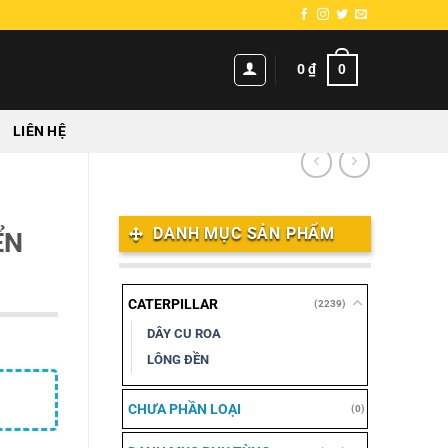
0
0
₫
LIÊN HỆ
DANH MỤC SẢN PHẨM
ỂN
CATERPILLAR
(2239)
DÂY CU ROA
LÔNG ĐỀN
CHƯA PHẦN LOẠI
(0)