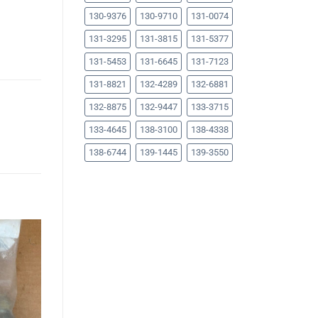
130-9376
130-9710
131-0074
131-3295
131-3815
131-5377
131-5453
131-6645
131-7123
131-8821
132-4289
132-6881
132-8875
132-9447
133-3715
133-4645
138-3100
138-4338
138-6744
139-1445
139-3550