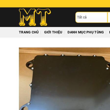
Chuyển
đến
T
nội
ki
dung
TRANG CHỦ
GIỚI THIỆU
DANH MỤC PHỤ TÙNG