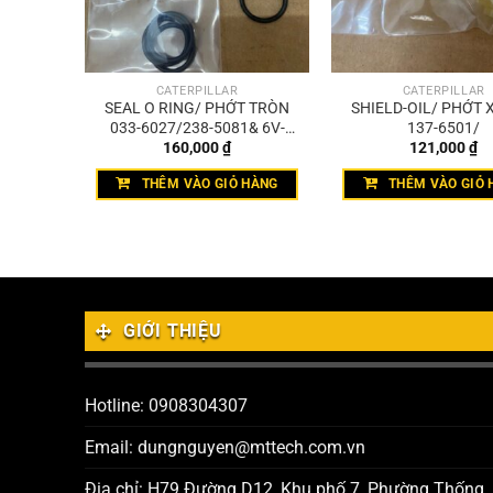
CATERPILLAR
CATERPILLAR
5-0862/
SEAL O RING/ PHỚT TRÒN
SHIELD-OIL/ PHỚT 
033-6027/238-5081& 6V-
137-6501/
160,000
₫
121,000
₫
4589
HÀNG
THÊM VÀO GIỎ HÀNG
THÊM VÀO GIỎ 
GIỚI THIỆU
Hotline: 0908304307
Email: dungnguyen@mttech.com.vn
Địa chỉ: H79 Đường D12, Khu phố 7, Phường Thống