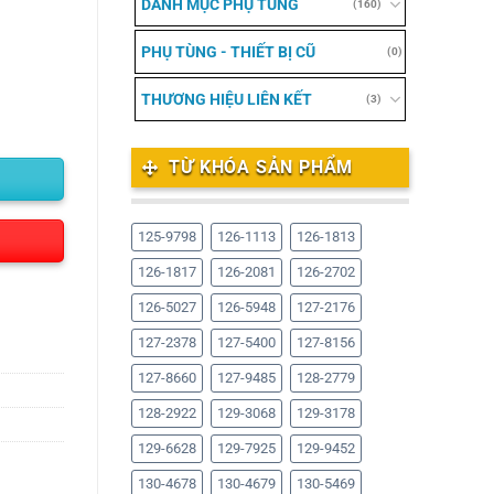
DANH MỤC PHỤ TÙNG
(160)
PHỤ TÙNG - THIẾT BỊ CŨ
(0)
THƯƠNG HIỆU LIÊN KẾT
(3)
TỪ KHÓA SẢN PHẨM
125-9798
126-1113
126-1813
126-1817
126-2081
126-2702
126-5027
126-5948
127-2176
127-2378
127-5400
127-8156
127-8660
127-9485
128-2779
128-2922
129-3068
129-3178
129-6628
129-7925
129-9452
130-4678
130-4679
130-5469