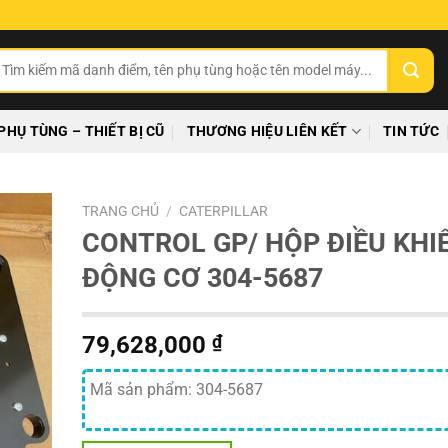
ìm
ếm:
PHỤ TÙNG – THIẾT BỊ CŨ
THƯƠNG HIỆU LIÊN KẾT
TIN TỨC
TRANG CHỦ
/
CATERPILLAR
CONTROL GP/ HỘP ĐIỀU KHI
ĐỘNG CƠ 304-5687
79,628,000
₫
Mã sản phẩm: 304-5687