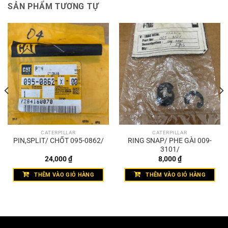
SẢN PHẨM TƯƠNG TỰ
CATERPILLAR
CATERPILLAR
PIN,SPLIT/ CHỐT 095-0862/
RING SNAP/ PHE GÀI 009-
3101/
24,000
₫
8,000
₫
THÊM VÀO GIỎ HÀNG
THÊM VÀO GIỎ HÀNG