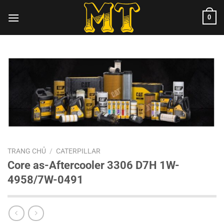
Chuyển
0
đến
nội
dung
TRANG CHỦ
/
CATERPILLAR
Core as-Aftercooler 3306 D7H 1W-
4958/7W-0491