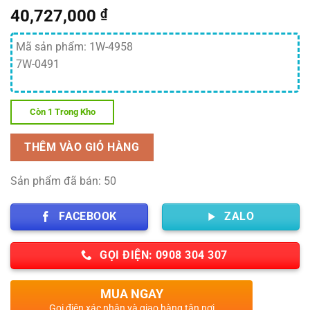
40,727,000
₫
Mã sản phẩm: 1W-4958
7W-0491
Còn 1 Trong Kho
THÊM VÀO GIỎ HÀNG
Sản phẩm đã bán: 50
FACEBOOK
ZALO
GỌI ĐIỆN: 0908 304 307
MUA NGAY
Gọi điện xác nhận và giao hàng tận nơi