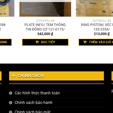
CATERPILLAR
CATERPILLAR
098-
PLATE INFO/ TEM THÔNG
RING-PISTON/ XÉC
2
TIN ĐỘNG CƠ 121-0173/
135-2354/
342,000
₫
213,000
₫
HÀNG
ĐỌC TIẾP
THÊM VÀO GIỎ 
CHÍNH SÁCH
Các hình thức thanh toán
Chính sách bảo hành
Chính sách bảo mật