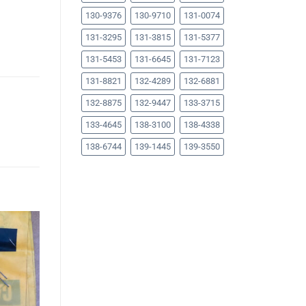
130-9376
130-9710
131-0074
131-3295
131-3815
131-5377
131-5453
131-6645
131-7123
131-8821
132-4289
132-6881
132-8875
132-9447
133-3715
133-4645
138-3100
138-4338
138-6744
139-1445
139-3550