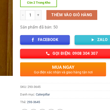
Còn 2 Trong Kho
Số lượng
THÊM VÀO GIỎ HÀNG
Sản phẩm đã bán: 50
FACEBOOK
ZALO
GỌI ĐIỆN: 0908 304 307
MUA NGAY
Gọi điện xác nhận và giao hàng tận nơi
SKU:
293-3645
Danh mục:
Caterpillar
Thẻ:
293-3645