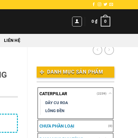
0
0
₫
LIÊN HỆ
DANH MỤC SẢN PHẨM
NG
CATERPILLAR
(2239)
DÂY CU ROA
LÔNG ĐỀN
CHƯA PHẦN LOẠI
(0)