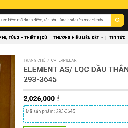
ìm
ếm:
PHỤ TÙNG – THIẾT BỊ CŨ
THƯƠNG HIỆU LIÊN KẾT
TIN TỨC
TRANG CHỦ
/
CATERPILLAR
ELEMENT AS/ LỌC DẦU THẮ
293-3645
2,026,000
₫
Mã sản phẩm: 293-3645