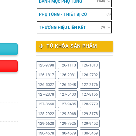
DANH MỤC PHỤ TÙNG
(160)
PHỤ TÙNG - THIẾT BỊ CŨ
(0)
THƯƠNG HIỆU LIÊN KẾT
(3)
TỪ KHÓA SẢN PHẨM
125-9798
126-1113
126-1813
126-1817
126-2081
126-2702
126-5027
126-5948
127-2176
127-2378
127-5400
127-8156
127-8660
127-9485
128-2779
128-2922
129-3068
129-3178
129-6628
129-7925
129-9452
130-4678
130-4679
130-5469