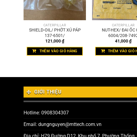
CATERPILLAR
CATERPILLAR
T TRÒN
SHIELD-OIL/ PHỚT XÚ PÁP
NUT-HEX/ ĐAI ỐC 
137-6501/
6004/208-749
121,000
₫
41,000
₫
HÀNG
THÊM VÀO GIỎ HÀNG
THÊM VÀO GIỎ 
GIỚI THIỆU
Hotline: 0908304307
Email: dungnguyen@mttech.com.vn
Địa chỉ: H79 Đường D12, Khu phố 7, Phường Thống